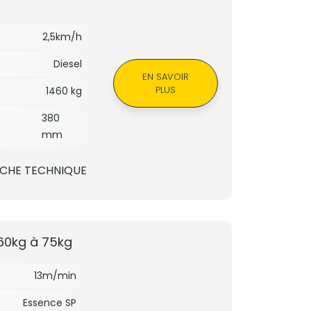
2,5km/h
Diesel
EN SAVOIR
PLUS
1460 kg
380
mm
ICHE TECHNIQUE
60kg à 75kg
13m/min
Essence SP