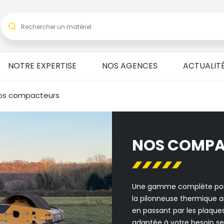
NOTRE EXPERTISE
NOS AGENCES
ACTUALIT
os compacteurs
NOS COMPA
Une gamme complète pour
la pilonneuse thermique 
en passant par les plaques 
adaptée à votre besoin sel