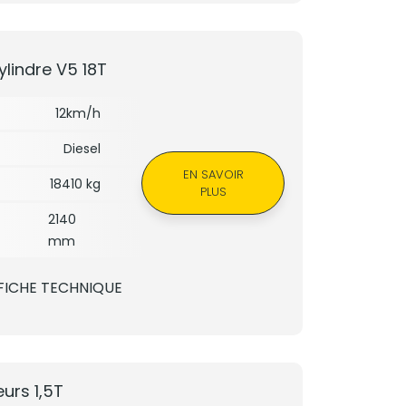
indre V5 18T
12km/h
Diesel
EN SAVOIR
18410 kg
PLUS
2140
mm
FICHE TECHNIQUE
urs 1,5T