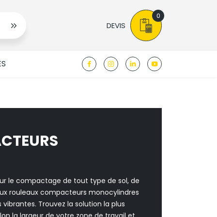
0
DEVIS
ÉS
CTEURS
 le compactage de tout type de sol, de
aux rouleaux compacteurs monocylindres
vibrantes. Trouvez la solution la plus
on la largeur de votre zone de travail et